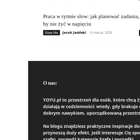
Praca w rytmie slow: jak planować zadania,
by nie żyć w napięciu
Jacek Jasiński
-
6 marca, 2026
Slow life
O nas:
YOYU.pl to przestrzeń dla osób, które chcą 
działają w codzienności: wtedy, gdy brakuje 
dobrym nawykiem, uporządkowaną przestrzeni
Na blogu znajdziesz praktyczne inspiracje 
przynoszą duży efekt. Jeśli interesuje Cię sp
szafę), sprawdź kategorię
Szafa i porządki
.