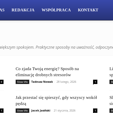
AS
REDAKCJA
WSPÓŁPRACA
KONTAKT
z większym spokojem. Praktyczne sposoby na uważność, odpoczyne
Co zjada Twoją energię? Sposób na
L
eliminację drobnych stresorów
s
Tadeusz Nowak
-
28 lutego, 2026
0
Slow life
1
S
Jak przestać się spieszyć, gdy wszyscy wokół
S
pędzą
s
Jacek Jasiński
-
21 stycznia, 2026
1
Slow life
1
S