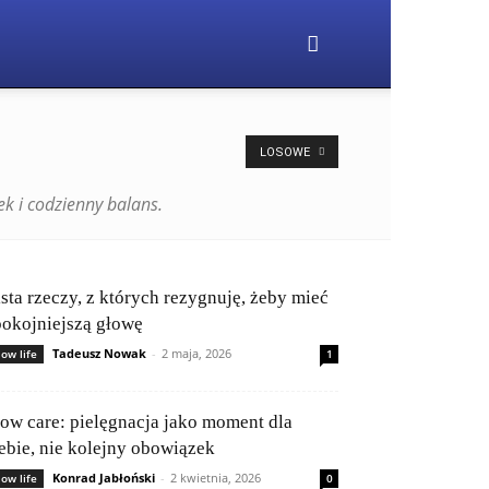
LOSOWE
k i codzienny balans.
ista rzeczy, z których rezygnuję, żeby mieć
pokojniejszą głowę
Tadeusz Nowak
-
2 maja, 2026
low life
1
low care: pielęgnacja jako moment dla
iebie, nie kolejny obowiązek
Konrad Jabłoński
-
2 kwietnia, 2026
low life
0