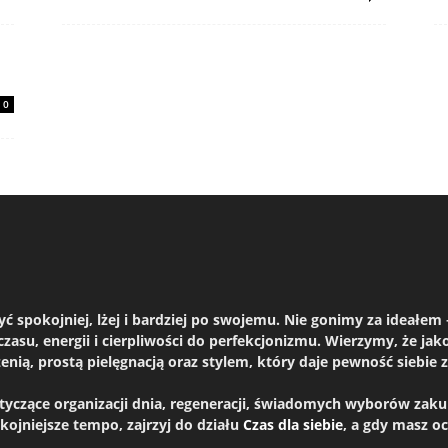
0
żyć spokojniej, lżej i bardziej po swojemu. Nie gonimy za ideał
czasu, energii i cierpliwości do perfekcjonizmu. Wierzymy, że ja
ą, prostą pielęgnacją oraz stylem, który daje pewność siebie za
dotyczące organizacji dnia, regeneracji, świadomych wyborów za
okojniejsze tempo, zajrzyj do działu
Czas dla siebie
, a gdy masz o