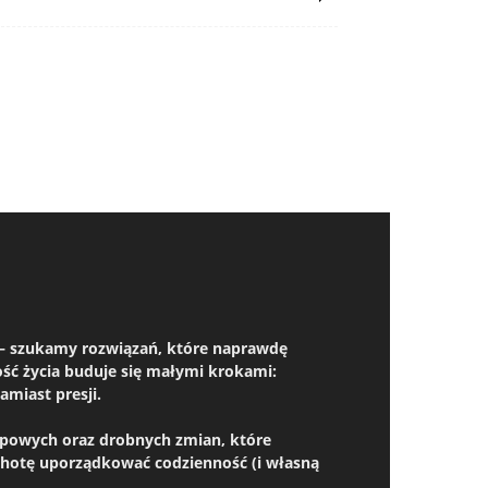
em – szukamy rozwiązań, które naprawdę
kość życia buduje się małymi krokami:
miast presji.
kupowych oraz drobnych zmian, które
chotę uporządkować codzienność (i własną