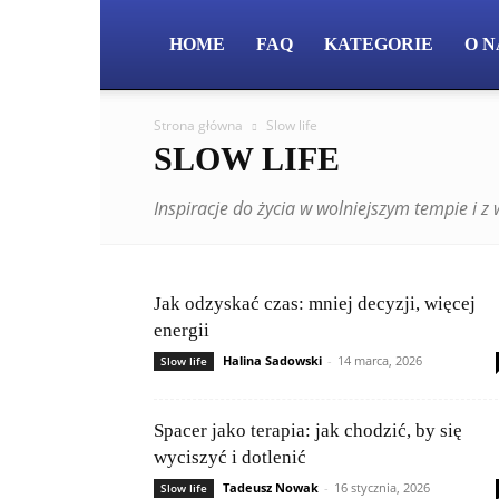
HOME
FAQ
KATEGORIE
O N
Strona główna
Slow life
SLOW LIFE
Inspiracje do życia w wolniejszym tempie i 
Jak odzyskać czas: mniej decyzji, więcej
energii
Halina Sadowski
-
14 marca, 2026
Slow life
Spacer jako terapia: jak chodzić, by się
wyciszyć i dotlenić
Tadeusz Nowak
-
16 stycznia, 2026
Slow life