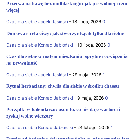
Przerwa na kawę bez multitaskingu: jak pić wolniej i czuć
więcej
Czas dla siebie
Jacek Jasiński
-
18 lipca, 2026
0
Domowa strefa ciszy: jak stworzyć kącik tylko dla siebie
Czas dla siebie
Konrad Jabłoński
-
10 lipca, 2026
0
Czas dla siebie w małym mieszkaniu: sprytne rozwiązania
na prywatność
Czas dla siebie
Jacek Jasiński
-
29 maja, 2026
1
Rytuał herbaciany: chwila dla siebie w środku chaosu
Czas dla siebie
Konrad Jabłoński
-
9 maja, 2026
0
Porządki w kalendarzu: usuń to, co nie daje wartości i
zyskaj wolne wieczory
Czas dla siebie
Konrad Jabłoński
-
24 lutego, 2026
1