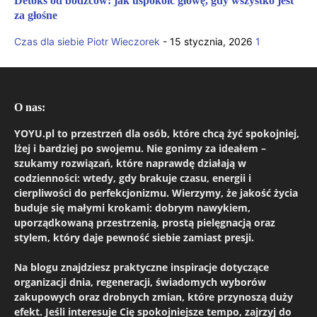
Detoks od bodźców: jak uspokoić głowę, gdy wszystko jest
za głośne
Czas dla siebie
Piotr Wieczorek
-
15 stycznia, 2026
1
O nas:
YOYU.pl to przestrzeń dla osób, które chcą żyć spokojniej,
lżej i bardziej po swojemu. Nie gonimy za ideałem –
szukamy rozwiązań, które naprawdę działają w
codzienności: wtedy, gdy brakuje czasu, energii i
cierpliwości do perfekcjonizmu. Wierzymy, że jakość życia
buduje się małymi krokami: dobrym nawykiem,
uporządkowaną przestrzenią, prostą pielęgnacją oraz
stylem, który daje pewność siebie zamiast presji.
Na blogu znajdziesz praktyczne inspiracje dotyczące
organizacji dnia, regeneracji, świadomych wyborów
zakupowych oraz drobnych zmian, które przynoszą duży
efekt. Jeśli interesuje Cię spokojniejsze tempo, zajrzyj do