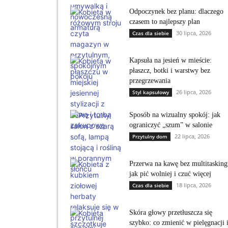
Odpoczynek bez planu: dlaczego
czasem to najlepszy plan
30 lipca, 2026
Czas dla siebie
Kapsuła na jesień w mieście:
płaszcz, botki i warstwy bez
przegrzewania
26 lipca, 2026
Styl kapsułowy
Sposób na wizualny spokój: jak
ograniczyć „szum” w salonie
22 lipca, 2026
Przytulny dom
Przerwa na kawę bez multitasking
jak pić wolniej i czuć więcej
18 lipca, 2026
Czas dla siebie
Skóra głowy przetłuszcza się
szybko: co zmienić w pielęgnacji 