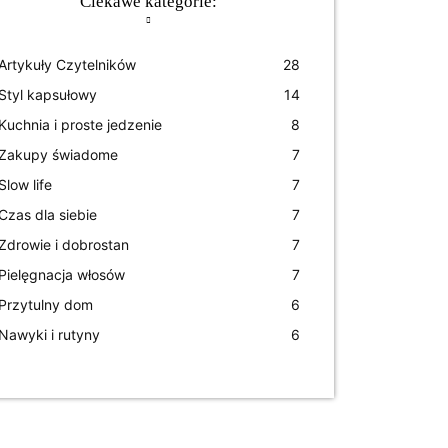
Ciekawe kategorie:
Artykuły Czytelników
28
Styl kapsułowy
14
Kuchnia i proste jedzenie
8
Zakupy świadome
7
Slow life
7
Czas dla siebie
7
Zdrowie i dobrostan
7
Pielęgnacja włosów
7
Przytulny dom
6
Nawyki i rutyny
6