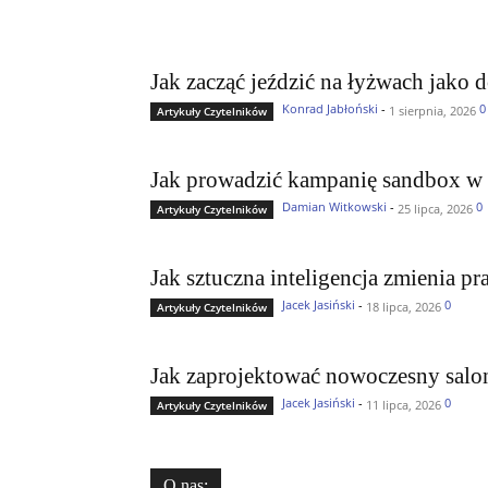
Jak zacząć jeździć na łyżwach jako 
Konrad Jabłoński
-
0
1 sierpnia, 2026
Artykuły Czytelników
Jak prowadzić kampanię sandbox w 
Damian Witkowski
-
0
25 lipca, 2026
Artykuły Czytelników
Jak sztuczna inteligencja zmienia p
Jacek Jasiński
-
0
18 lipca, 2026
Artykuły Czytelników
Jak zaprojektować nowoczesny salo
Jacek Jasiński
-
0
11 lipca, 2026
Artykuły Czytelników
O nas: