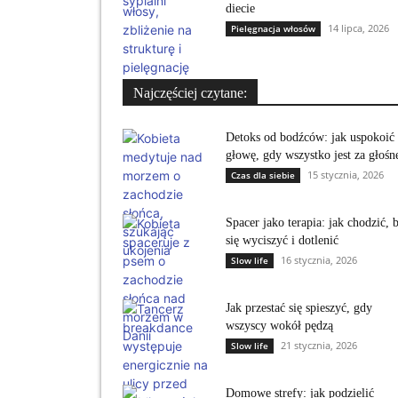
diecie
14 lipca, 2026
Pielęgnacja włosów
Najczęściej czytane:
Detoks od bodźców: jak uspokoić
głowę, gdy wszystko jest za głośn
15 stycznia, 2026
Czas dla siebie
Spacer jako terapia: jak chodzić, 
się wyciszyć i dotlenić
16 stycznia, 2026
Slow life
Jak przestać się spieszyć, gdy
wszyscy wokół pędzą
21 stycznia, 2026
Slow life
Domowe strefy: jak podzielić