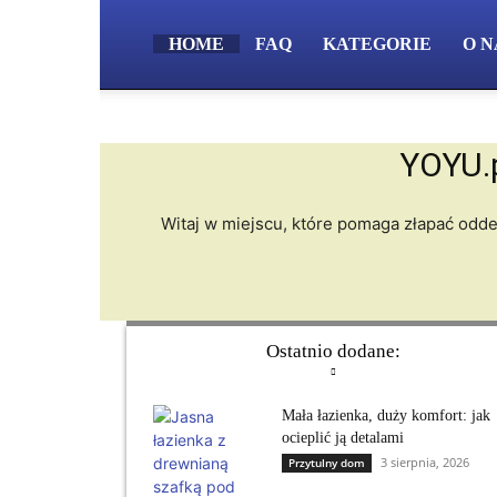
HOME
FAQ
KATEGORIE
O N
YOYU.p
Witaj w miejscu, które pomaga złapać odd
Ostatnio dodane:
Mała łazienka, duży komfort: jak
ocieplić ją detalami
3 sierpnia, 2026
Przytulny dom