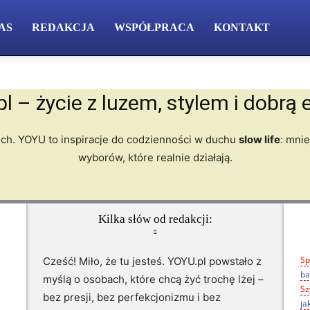
AS
REDAKCJA
WSPÓŁPRACA
KONTAKT
l – życie z luzem, stylem i dobrą 
ech. YOYU to inspiracje do codzienności w duchu
slow life
: mnie
wyborów, które realnie działają.
Kilka słów od redakcji:
Sp
Cześć! Miło, że tu jesteś. YOYU.pl powstało z
ba
myślą o osobach, które chcą żyć trochę lżej –
Sz
bez presji, bez perfekcjonizmu i bez
ja