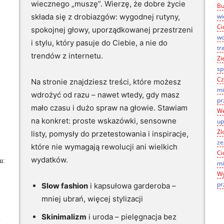
wiecznego „muszę”. Wierzę, że dobre życie
Bu
składa się z drobiazgów: wygodnej rutyny,
wi
Ci
spokojnej głowy, uporządkowanej przestrzeni
wo
i stylu, który pasuje do Ciebie, a nie do
tr
trendów z internetu.
Zi
sp
Cz
Na stronie znajdziesz treści, które możesz
mi
wdrożyć od razu – nawet wtedy, gdy masz
pr
mało czasu i dużo spraw na głowie. Stawiam
We
na konkret: proste wskazówki, sensowne
up
Zl
listy, pomysły do przetestowania i inspiracje,
ze
które nie wymagają rewolucji ani wielkich
Ci
wydatków.
u:
mi
Wy
pr
Slow fashion
i kapsułowa garderoba –
mniej ubrań, więcej stylizacji
Skinimalizm
i uroda – pielęgnacja bez
i