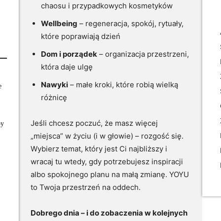
chaosu i przypadkowych kosmetyków
Wellbeing
– regeneracja, spokój, rytuały,
które poprawiają dzień
Dom i porządek
– organizacja przestrzeni,
która daje ulgę
Nawyki
– małe kroki, które robią wielką
e
różnicę
Jeśli chcesz poczuć, że masz więcej
by
„miejsca” w życiu (i w głowie) – rozgość się.
Wybierz temat, który jest Ci najbliższy i
wracaj tu wtedy, gdy potrzebujesz inspiracji
albo spokojnego planu na małą zmianę. YOYU
to Twoja przestrzeń na oddech.
Dobrego dnia – i do zobaczenia w kolejnych