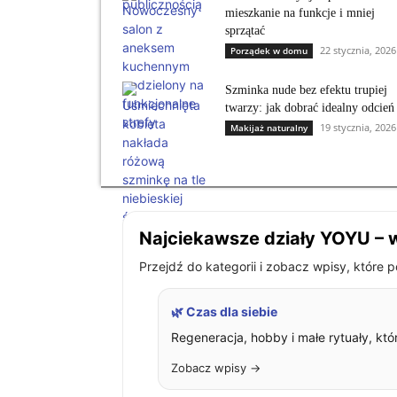
mieszkanie na funkcje i mniej
sprzątać
22 stycznia, 2026
Porządek w domu
Szminka nude bez efektu trupiej
twarzy: jak dobrać idealny odcień
19 stycznia, 2026
Makijaż naturalny
Najciekawsze działy YOYU – w
Przejdź do kategorii i zobacz wpisy, które 
🌿 Czas dla siebie
Regeneracja, hobby i małe rytuały, kt
Zobacz wpisy →