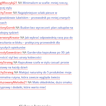
gWloczykij21
NA
Minimalizm w szafie: mniej rzeczy,
ęcej stylu
chyTester
NA
Najpiękniejsze szlaki piesze w
jewództwie lubelskim – przewodnik po mniej znanych
asach
elonyGornik
NA
Budżet bez wyrzeczeń: plan zakupów na
okojny tydzień
erwonyKreator
NA
Jak wybrać odpowiednią rasę psa do
eszkania w bloku – praktyczny przewodnik dla
zyszłych opiekunów
solyGawedziarz
NA
Garderoba kapsułowa po 30: jak
rościć styl bez utraty kobiecości
otyStrateg
NA
Kapsułowa szafa w stylu casual: proste
stawy na każdy dzień
chyStrateg
NA
Makijaż naturalny do 5 produktów: moja
nimalna rutyna, która zawsze wygląda świeżo
luzowanyMelodia21
NA
Mało składników, dużo smaku:
zyprawy i dodatki, które warto mieć