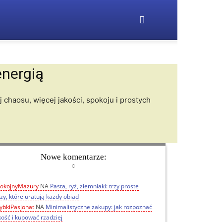
energią
j chaosu, więcej jakości, spokoju i prostych
Nowe komentarze:
okojnyMazury
NA
Pasta, ryż, ziemniaki: trzy proste
zy, które uratują każdy obiad
ybkiPasjonat
NA
Minimalistyczne zakupy: jak rozpoznać
kość i kupować rzadziej