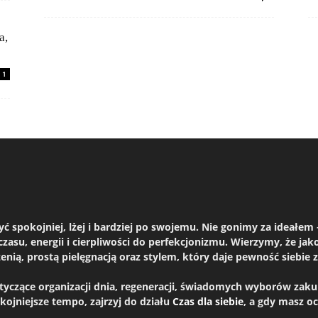
a,
1
żyć spokojniej, lżej i bardziej po swojemu. Nie gonimy za ideał
czasu, energii i cierpliwości do perfekcjonizmu. Wierzymy, że ja
ą, prostą pielęgnacją oraz stylem, który daje pewność siebie za
dotyczące organizacji dnia, regeneracji, świadomych wyborów za
okojniejsze tempo, zajrzyj do działu
Czas dla siebie
, a gdy masz o