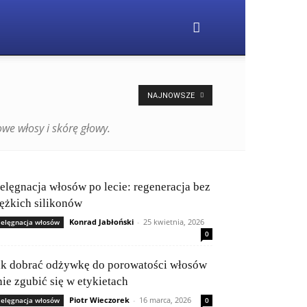
NAJNOWSZE
we włosy i skórę głowy.
ielęgnacja włosów po lecie: regeneracja bez
iężkich silikonów
Konrad Jabłoński
-
25 kwietnia, 2026
ielęgnacja włosów
0
ak dobrać odżywkę do porowatości włosów
nie zgubić się w etykietach
Piotr Wieczorek
-
16 marca, 2026
ielęgnacja włosów
0