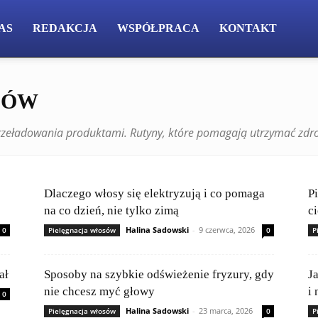
AS
REDAKCJA
WSPÓŁPRACA
KONTAKT
SÓW
przeładowania produktami. Rutyny, które pomagają utrzymać zdro
Dlaczego włosy się elektryzują i co pomaga
P
na co dzień, nie tylko zimą
c
Halina Sadowski
-
9 czerwca, 2026
0
Pielęgnacja włosów
0
P
ał
Sposoby na szybkie odświeżenie fryzury, gdy
J
nie chcesz myć głowy
i 
0
Halina Sadowski
-
23 marca, 2026
Pielęgnacja włosów
0
P