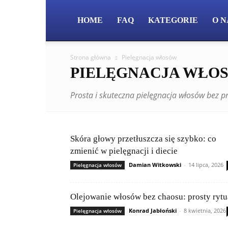
HOME
FAQ
KATEGORIE
O N
Strona główna
Pielęgnacja włosów
PIELĘGNACJA WŁO
Prosta i skuteczna pielęgnacja włosów bez 
Skóra głowy przetłuszcza się szybko: co
zmienić w pielęgnacji i diecie
Damian Witkowski
-
14 lipca, 2026
Pielęgnacja włosów
Olejowanie włosów bez chaosu: prosty rytu
Konrad Jabłoński
-
8 kwietnia, 2026
Pielęgnacja włosów