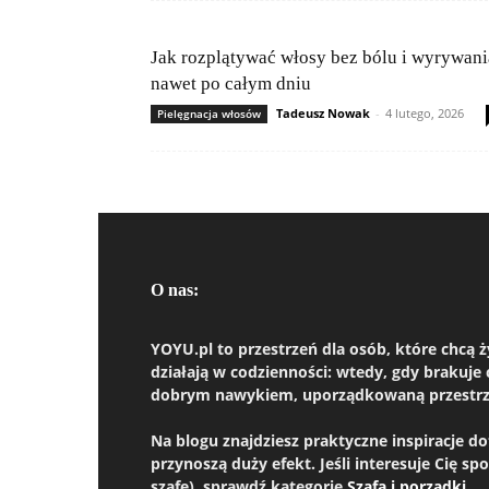
Jak rozplątywać włosy bez bólu i wyrywani
nawet po całym dniu
Tadeusz Nowak
-
4 lutego, 2026
Pielęgnacja włosów
O nas:
YOYU.pl to przestrzeń dla osób, które chcą 
działają w codzienności: wtedy, gdy brakuje 
dobrym nawykiem, uporządkowaną przestrzeni
Na blogu znajdziesz praktyczne inspiracje 
przynoszą duży efekt. Jeśli interesuje Cię sp
szafę), sprawdź kategorię
Szafa i porządki
.